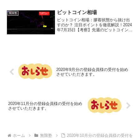
ング供給を大きく上回る流入量は底堅さ
を示すGBTC流出増加、ARKB流入減少そ
の他の考慮点ジェネシスのGBTC売り13
ビットコイン相場
無限塾
億...
ビットコイン相場：膠着状態から抜け出
すのか？ 注目ポイントを徹底解説！2024
年7月15日【考察】先週のビットコイン
（BTC）相場は、先週の下落から一転、
5.65万ドル付近で値固めの様相を呈して
います。強気ポイント米国現物ビットコ
インETF...
2020年9月分の登録会員様の受付を始め
させていただきます。
2020年11月分の登録会員様の受付を始め
させていただきます。
ホーム
無限塾
2020年10月分の登録会員様の受付を