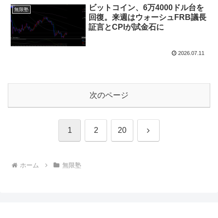
ビットコイン、6万4000ドル台を
無限塾
回復。来週はウォーシュFRB議長
証言とCPIが試金石に
2026.07.11
次のページ
次
1
2
20
へ
ホーム
無限塾