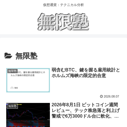
仮想通貨：テクニカル分析
無限塾
弱含むBTC、鍵を握る雇用統計と
無限塾
ホルムズ海峡の限定的合意
2026.08.07
2026年8月1日 ビットコイン週間
無限塾
レビュー、テック株急落と利上げ
警戒で6万3000ドル台に軟化、来
週は雇用統計と日銀議事要旨に注