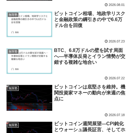
目
2026.08.01
ビットコイン相場、地政学リスク
無限塾
と金融政策の綱引きの中で6.6万
ドル台を回復
2026.07.23
BTC、6.8万ドルの壁を試す局面
無限塾
へ―半導体反発とイラン情勢が交
錯する複雑な地合い
2026.07.22
ビットコインは底堅さを維持。機
無限塾
関投資家マネーの動向が来週の焦
点に
2026.07.18
ビットコイン週間展望―CPI鈍化
無限塾
とウォーシュ議長証言、そしてホ