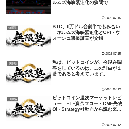
ルムズ海峡緊迫化の狭間で
2026.07.15
BTC、6万ドル台前半でもみ合い
無限塾
―ホルムズ海峡緊迫化とCPI・ウ
ォーシュ議長証言が交錯
2026.07.15
私は、ビットコインが、今現在調
無限塾
整をしているのは、この理由が１
番であると考えています。
2026.07.12
ビットコイン週次マーケットレビ
無限塾
ュー：ETF資金フロー・CME先物
OI・Strategy社動向から読む来週
の戦略（2026年7月12日時点）
2026.07.12