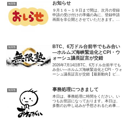
お知らせ
無限塾
９月１６～１９日まで間は、次月の登録
申請の受け付けの準備の為に、登録申請
画面を非公開とさせていただきます。１
０月分のお申し込みは、９月２０日から
お受けさせていただきます。よろしくお
願いいたします。
BTC、6万ドル台前半でもみ合い
無限塾
―ホルムズ海峡緊迫化とCPI・ウ
ォーシュ議長証言が交錯
2026年7月14日BTC、6万ドル台前半でも
み合い―ホルムズ海峡緊迫化とCPI・ウォ
ーシュ議長証言が交錯【最新動向】ビッ
トコインは6万2000ドル台から6万3000ド
ル台の狭いレンジで推移しています。先
週にかけて一時6万4000ドル台まで...
事務処理につきまして
無限塾
本日は、事務処理に時間をください。い
つもお世話になっております。本日は、
多数のお申し込みが予想されるため事務
処理、メールの返信等に、お時間をいた
だきますことをお詫び申し上げます。ま
た、本日のお振込みの方の、『今、振り
込みました！ 至急、確認...