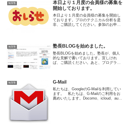
本日より１月度の会員様の募集を
無限塾
開始しております。
本日より１月度の会員様の募集を開始し
ております。プロのテクニカル分析を是
非、ご購読してください。参加のお申し
込みは、こちらから ↓尚、申請先はお間
違えの無いようにお願いを申し上げま
す。パスワード送信後の変更はできませ
ん。宜しければご参加くだ...
塾長BLOGを始めました。
無限塾
塾長BLOGを始めました。塾長が、個人
的な見解で書いております。宜しけれ
ば、ご購読ください。あと、ブログラン
キングの応援もよろしくお願いします。
(^_-)-☆
G-Mail
無限塾
私たちは、GoogleのG-Mailを利用してい
ます。 私たちは、G-Mailのご利用をお
薦めいたします。Docomo、icloud、au、
softbank などのメールは、プロパイダ側
で、自動に削除されてしまうケースが多
発しています。ZE...