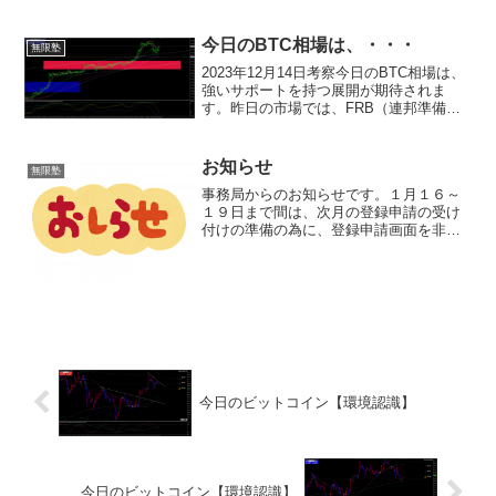
す。パスワード送信後の変更はできませ
ん。宜しければご参加くだ...
今日のBTC相場は、・・・
無限塾
2023年12月14日考察今日のBTC相場は、
強いサポートを持つ展開が期待されま
す。昨日の市場では、FRB（連邦準備制
度理事会）の中立的なスタンスが重要視
され、「BTCは売り圧力が強まるかもし
れない」と指摘しましたが、FOMC（連
お知らせ
無限塾
邦公開市場...
事務局からのお知らせです。１月１６～
１９日まで間は、次月の登録申請の受け
付けの準備の為に、登録申請画面を非公
開とさせていただきます。２０１９．２
月分のお申し込みは、１月２０日からお
受けさせていただきます。よろしくお願
いいたします。
今日のビットコイン【環境認識】
今日のビットコイン【環境認識】