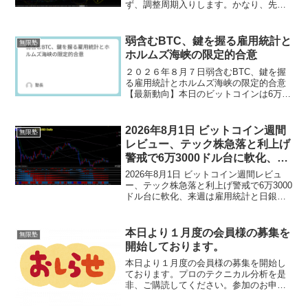
ず、調整周期入りします。かなり、先の
お話になってごめんなさい。で
も、・・・大事なことなので・・・週足
の次の押し目は、絶対に買いです。長い
弱含むBTC、鍵を握る雇用統計と
無限塾
目で見て・・・あるいは、人生にお...
ホルムズ海峡の限定的合意
２０２６年８月７日弱含むBTC、鍵を握
る雇用統計とホルムズ海峡の限定的合意
【最新動向】本日のビットコインは6万
4000ドル台前半で推移しています。先週
一時6万2500ドル付近まで下押しした後、
買い支えが入り下値を切り上げる展開が
2026年8月1日 ビットコイン週間
無限塾
続いています...
レビュー、テック株急落と利上げ
警戒で6万3000ドル台に軟化、来
週は雇用統計と日銀議事要旨に注
2026年8月1日 ビットコイン週間レビュ
目
ー、テック株急落と利上げ警戒で6万3000
ドル台に軟化、来週は雇用統計と日銀議
事要旨に注目今週のビットコインは6万
5000ドル台から6万3000ドル台へと軟化
し、週間ベースでは3％台半ばの下落とな
本日より１月度の会員様の募集を
無限塾
り...
開始しております。
本日より１月度の会員様の募集を開始し
ております。プロのテクニカル分析を是
非、ご購読してください。参加のお申し
込みは、こちらから ↓尚、申請先はお間
違えの無いようにお願いを申し上げま