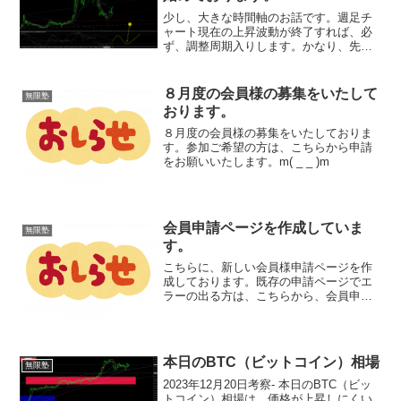
少し、大きな時間軸のお話です。週足チ
ャート現在の上昇波動が終了すれば、必
ず、調整周期入りします。かなり、先の
お話になってごめんなさい。で
も、・・・大事なことなので・・・週足
の次の押し目は、絶対に買いです。長い
８月度の会員様の募集をいたして
無限塾
目で見て・・・あるいは、人生にお...
おります。
８月度の会員様の募集をいたしておりま
す。参加ご希望の方は、こちらから申請
をお願いいたします。m( _ _ )m
会員申請ページを作成していま
無限塾
す。
こちらに、新しい会員様申請ページを作
成しております。既存の申請ページでエ
ラーの出る方は、こちらから、会員申請
をしていただければと思います。よろし
くお願いいたします。
本日のBTC（ビットコイン）相場
無限塾
2023年12月20日考察- 本日のBTC（ビッ
トコイン）相場は、価格が上昇しにくい