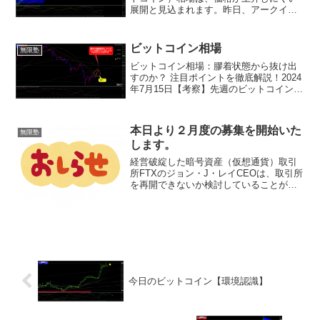
展開と見込まれます。昨日、アークイン
ベストメントとブラックロックの
ETF（上場投資信託）の申請修正があ
り、価格は43,000ドル台半ばまで上昇し
ビットコイン相場
無限塾
ました。しか...
ビットコイン相場：膠着状態から抜け出
すのか？ 注目ポイントを徹底解説！2024
年7月15日【考察】先週のビットコイン
（BTC）相場は、先週の下落から一転、
5.65万ドル付近で値固めの様相を呈して
います。強気ポイント米国現物ビットコ
本日より２月度の募集を開始いた
無限塾
インETF...
します。
経営破綻した暗号資産（仮想通貨）取引
所FTXのジョン・J・レイCEOは、取引所
を再開できないか検討していることがわ
かった。同氏にインタビューした「The
Wall Street Journal（WSJ）」が19日に報
じた。サービス再開を検討...
今日のビットコイン【環境認識】