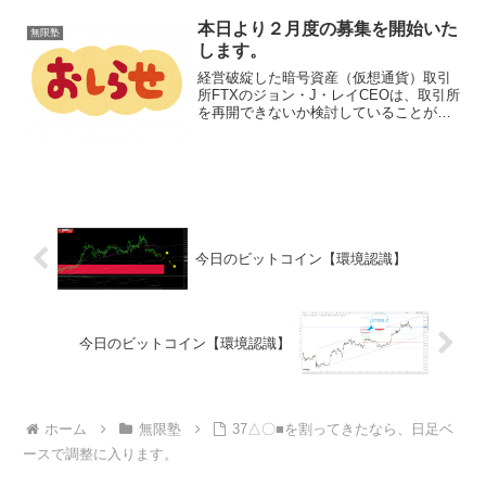
本日より２月度の募集を開始いた
無限塾
します。
経営破綻した暗号資産（仮想通貨）取引
所FTXのジョン・J・レイCEOは、取引所
を再開できないか検討していることがわ
かった。同氏にインタビューした「The
Wall Street Journal（WSJ）」が19日に報
じた。サービス再開を検討...
今日のビットコイン【環境認識】
今日のビットコイン【環境認識】
ホーム
無限塾
37△〇■を割ってきたなら、日足ベ
ースで調整に入ります。