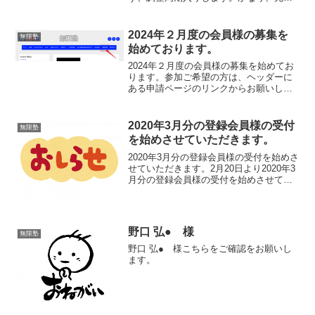
お話になってごめんなさい。で
も、・・・大事なことなので・・・週足
の次の押し目は、絶対に買いです。長い
2024年２月度の会員様の募集を
無限塾
目で見て・・・あるいは、人生にお...
始めております。
2024年２月度の会員様の募集を始めてお
ります。参加ご希望の方は、ヘッダーに
ある申請ページのリンクからお願いしま
す。
2020年3月分の登録会員様の受付
無限塾
を始めさせていただきます。
2020年3月分の登録会員様の受付を始めさ
せていただきます。2月20日より2020年3
月分の登録会員様の受付を始めさせてい
ただきます。無限塾は、毎月ごとの会員
制となっておりますので、今月の会員様
も、3月に無限塾に参加したいと思われる
方は、2...
野口 弘● 様
無限塾
野口 弘● 様こちらをご確認をお願いし
ます。