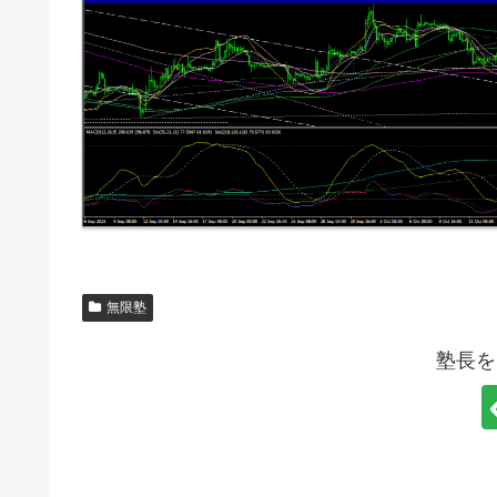
無限塾
塾長を