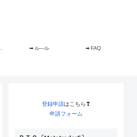
.
➡ ル―ル
➡ FAQ
登録申請
はこちら❣
申請フォーム