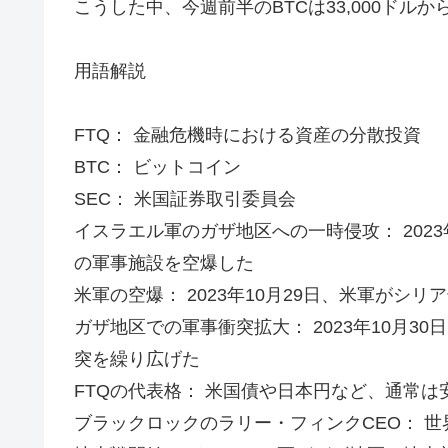
こうした中、今週前半のBTCは33,000ドルか
用語解説
FTQ： 金融危機時における資産の分散投資
BTC： ビットコイン
SEC： 米国証券取引委員会
イスラエル軍のガザ地区への一時侵攻： 202
の軍事施設を空爆した
米軍の空爆： 2023年10月29日、米軍がシ
ガザ地区での軍事衝突拡大： 2023年10月
突を繰り広げた
FTQの代表格： 米国債や日本円など、通常
ブラックロックのラリー・フィンクCEO： 