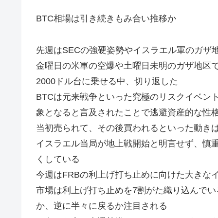
BTC相場は引き続きもみ合い推移か
先週はSECの強硬姿勢やイスラエル軍のガザ
金曜日の米軍の空爆や土曜日未明のガザ地区
2000ドル台に乗せる中、切り返した
BTCは元来戦争といった究極のリスクイベン
象となると言及されたことで逃避資産的な性
当初売られて、その後買われるといった動き
イスラエル当局が地上戦開始と明言せず、慎
くしている
今週はFRBの利上げ打ち止めに向けた大きな
市場は利上げ打ち止めを7割がた織り込んで
か、逆に半々に戻るか注目される