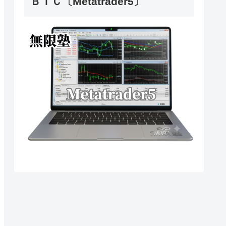
ＢＴＣ〔Metatrader5〕