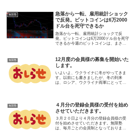
ルに吸い寄せられましたが、オプション
期日を迎えたことによりマグネット効果
が薄れ、28,000ドル台ま...
急落から一転、雇用統計ショック
無限塾
で反発。ビットコインは6万2000
ドル台を死守できるか
急落から一転、雇用統計ショックで反
発。ビットコインは6万2000ドル台を死守
できるか今週のビットコインは、まさに
ジェットコースターのような一週間とな
りました。週前半は21カ月ぶりの安値ま
で売り込まれる厳しい展開でしたが、週
12月度の会員様の募集を開始いた
無限塾
末にかけては米雇用...
します。
いよいよ、ウクライナに冬がやってきま
す。以前にも書きましたが、冬の到来
は、ロシア、ウクライナ両軍にとって厳
しいものとなることは必定でしょう。し
かし、ロシア軍とウクライナ軍を比較す
れば、大まかに見て、ウクライナ軍の方
に優位であると考えます。チ...
４月分の登録会員様の受付を始め
無限塾
させていただきます。
３月２０日より４月分の登録会員様の受
付を始めさせていただきます。無限塾
は、毎月ごとの会員制となっております
ので、３月の会員様も、４月に無限塾に