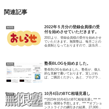
関連記事
2022年５月分の登録会員様の受
無限塾
付を始めさせていただきます。
20日より、登録会員様の受付を始めさせ
ていただきます。無限塾は、毎月ごとの
会員制となっておりますので、該当月に
参加をされたいと思われる方は、その月
ごとに、申請をよろしくお願いいたしま
す。申請フォーム【銀行振り込みの場
合】１．２．３．PayP...
塾長BLOGを始めました。
無限塾
塾長BLOGを始めました。塾長が、個人
的な見解で書いております。宜しけれ
ば、ご購読ください。あと、ブログラン
キングの応援もよろしくお願いします。
(^_-)-☆
10月4日のBTC相場見通し
無限塾
**2023年10月4日のBTC相場見通し*** **
底堅い展開を予想します。*** **オプショ
ンストライクの綱引きの結果、27,000ド