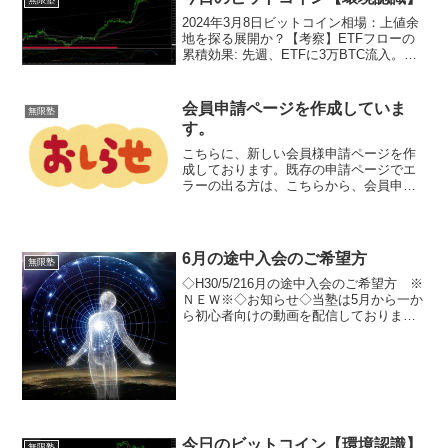
無限塾
2024年3月8日ビットコイン相場：上値余
地を探る展開か？【考察】ETFフローの
累積効果: 先週、ETFに3万BTC流入。市
場が消化しきれていない状況で、月曜か
らの買いフロー再開期待。GBTC売りが
ピーク: ジェネシスによる売却、2日で
会員申請ページを作成していま
無限塾
11...
す。
こちらに、新しい会員様申請ページを作
成しております。既存の申請ページでエ
ラーの出る方は、こちらから、会員申請
をしていただければと思います。よろし
くお願いいたします。
6月の途中入会のご希望方
無限塾
◇H30/5/216月の途中入会のご希望方 ※
ＮＥＷ※◇お知らせ◇当塾は5月から一か
ら初心者向けの動画を配信しておりま
す。6月から開始の場合だと、5月の動画
は見れません。5月の動画の内容・波動理
論・エリオット波動から考えるエントリ
ーポイント...
今日のビットコイン【環境認識】
無限塾