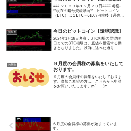
### ２０２３年１２月２０日#### 考察-
**現在の暗号資産動向** - ビットコイン
（BTC）は１BTC＝610万円前後（過去２
４時間比0.4％高）、イーサリアム
（ETH）は１ETH＝31万4000円前後（同
0.3％安）、XRP（X...
今日のビットコイン【環境認識】
無限塾
2024年1月19日考察：BTC相場の展望昨
日までのBTC相場は、底値を模索する動
きとなりました。以前に述べた通り、
ETFが承認された後の売り圧力の後退と
利下げ観測の後退が焦点でしたが、残念
ながらサポートラインを維持できず、
９月度の会員様の募集をいたして
無限塾
ETFローンチ後...
おります。
９月度の会員様の募集をいたしておりま
す。参加ご希望の方は、こちらから申請
をお願いいたします。m( _ _ )m
６月度の会員様の募集が始まっていま
す。