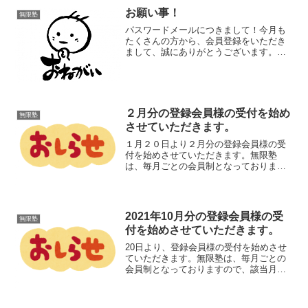
お願い事！
無限塾
パスワードメールにつきまして！今月も
たくさんの方から、会員登録をいただき
まして、誠にありがとうございます。お
願い事なのですが、・・・こちらからパ
スワードメールを送信させていただいた
際に、皆様の『迷惑フォルダー』に入っ
てしまっているケースが多...
２月分の登録会員様の受付を始め
無限塾
させていただきます。
１月２０日より２月分の登録会員様の受
付を始めさせていただきます。無限塾
は、毎月ごとの会員制となっております
ので、１月の会員様も、１月に無限塾に
参加したいと思われる方は、２月分の登
録申請をお願いします。無限塾は、毎月
ごとの登録制です。よろしく...
2021年10月分の登録会員様の受
無限塾
付を始めさせていただきます。
20日より、登録会員様の受付を始めさせ
ていただきます。無限塾は、毎月ごとの
会員制となっておりますので、該当月に
参加をされたいと思われる方は、その月
ごとに、申請をよろしくお願いいたしま
す。申請フォーム【銀行振り込みの場