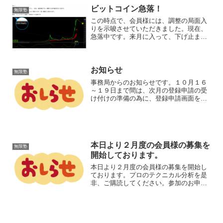
合】１．２．３．PayP...
ビットコイン急落！
無限塾
この時点で、会員様には、調整の局面入
りを示唆させていただきました。現在、
急落中です。来月に入って、下げ止まり
が見えれば、ある程度の、先行きも予想
できそうです。今回の急落は、長い目で
見れば、絶好の押し目！と言えるでしょ
う。長期保有には、とても...
お知らせ
無限塾
事務局からのお知らせです。１０月１６
～１９日まで間は、次月の登録申請の受
け付けの準備の為に、登録申請画面を非
公開とさせていただきます。１１月分の
お申し込みは、１０月２０日からお受け
させていただきます。よろしくお願いい
たします。
本日より２月度の会員様の募集を
無限塾
開始しております。
本日より２月度の会員様の募集を開始し
ております。プロのテクニカル分析を是
非、ご購読してください。参加のお申し
込みは、こちらから ↓尚、申請先はお間
違えの無いようにお願いを申し上げま
す。パスワード送信後の変更はできませ
ん。宜しければご参加くだ...