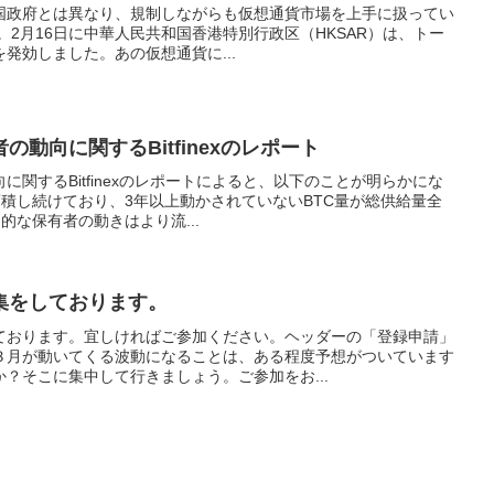
国政府とは異なり、規制しながらも仮想通貨市場を上手に扱ってい
選択。2月16日に中華人民共和国香港特別行政区（HKSAR）は、トー
発効しました。あの仮想通貨に...
動向に関するBitfinexのレポート
関するBitfinexのレポートによると、以下のことが明らかにな
蓄積し続けており、3年以上動かされていないBTC量が総供給量全
期的な保有者の動きはより流...
集をしております。
ております。宜しければご参加ください。ヘッダーの「登録申請」
３月が動いてくる波動になることは、ある程度予想がついています
？そこに集中して行きましょう。ご参加をお...