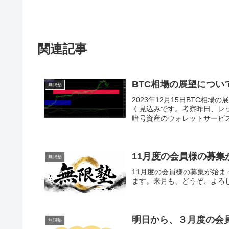
関連記事
BTC相場の展望につい
無限塾
2023年12月15日BTC相
く見込みです。考察昨日、レ
暗号資産のウォレットサービス
11月度の会員様の募集
無限塾
11月度の会員様の募集が始
ます。来月も、どうぞ、よろしく
明日から、３月度の会
無限塾