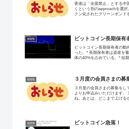
香港は「全面禁止」とする中
くという別のapproachを
クン化されたグリーンボンドを
ビットコイン長期保有者の
無限塾
ビットコイン長期保有者の動向に
った。* 長期保有者は資産を
体の40%を占めている。* 短
３月度の会員さまの募
無限塾
３月度の会員さまの募集をし
よりお申込みいただけます。
ね。あとは、どこまで上げるか
ビットコイン急落！
無限塾