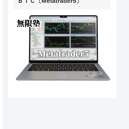
ＢＴＣ〔Metatrader5〕