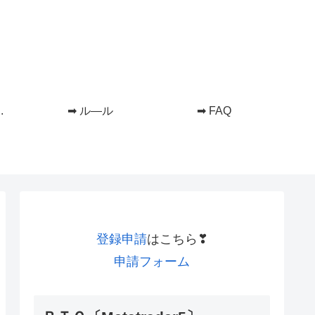
.
➡ ル―ル
➡ FAQ
登録申請
はこちら❣
申請フォーム